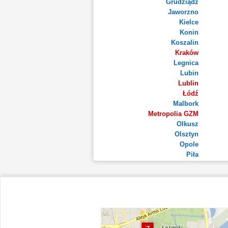
Grudziądz
Jaworzno
Kielce
Konin
Koszalin
Kraków
Legnica
Lubin
Lublin
Łódź
Malbork
Metropolia GZM
Olkusz
Olsztyn
Opole
Piła